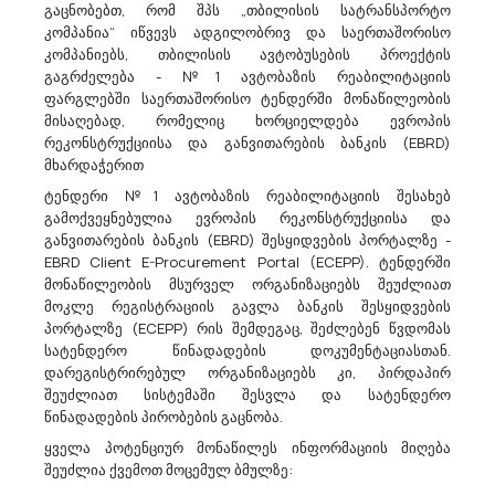
გაცნობებთ, რომ შპს „თბილისის სატრანსპორტო
Სსიპ Ბათუმის Სახელმწიფო Მუსიკალური Ცენტრი Აცხადებს Ბაზრის Კვლევას
კომპანია“ იწვევს ადგილობრივ და საერთაშორისო
71242000 - პროექტისა და გეგმის მომზადება, ხარჯების გამოთვლა.
კომპანიებს, თბილისის ავტობუსების პროექტის
კვლევის მიზანი: შესყიდვის სავარაუდო ღირებულების,
გაგრძელება - №1 ავტობაზის რეაბილიტაციის
შესრულების ოპტიმალური ვადებისა და ბაზარზე არსებული
ფარგლებში საერთაშორისო ტენდერში მონაწილეობის
პოტენციური მიმწოდებლების გამოვლენა.აღწერილობა და
მისაღებად, რომელიც ხორციელდება ევროპის
პირობები:სსიპ ბათუმის სახელმწიფო მუსიკალური ცენტრი იწვევს
რეკონსტრუქციისა და განვითარების ბანკის (EBRD)
ყველა დაინტერესებულ იურიდიულ პირს...
მხარდაჭერით
ტენდერი №1 ავტობაზის რეაბილიტაციის შესახებ
გამოქვეყნებულია ევროპის რეკონსტრუქციისა და
06/07/2026
განვითარების ბანკის (EBRD) შესყიდვების პორტალზე -
EBRD Client E-Procurement Portal (ECEPP). ტენდერში
მონაწილეობის მსურველ ორგანიზაციებს შეუძლიათ
მოკლე რეგისტრაციის გავლა ბანკის შესყიდვების
პორტალზე (ECEPP) რის შემდეგაც, შეძლებენ წვდომას
Შპს ,,საქაერონავიგაცია“ Აცხადებს Ბაზრის Კვლევას
სატენდერო წინადადების დოკუმენტაციასთან.
80530000 - მომსახურებები პროფესიული მომზადების სფეროში .
დარეგისტრირებულ ორგანიზაციებს კი, პირდაპირ
გაცნობებთ, რომ შპს ,,საქაერონავიგაცია“ (ს/კ 208144051) ატარებს
შეუძლიათ სისტემაში შესვლა და სატენდერო
ბაზრის კვლევას შპს „საქაერონავიგაციის“ საავიაციო ძებნა-
წინადადების პირობების გაცნობა.
შველის საკოორდინაციო ცენტრის 2 მფრინავის პროფესიული
ყველა პოტენციურ მონაწილეს ინფორმაციის მიღება
კვალიფიკაციის პერიოდული შემოწმების მომსახურების
შეუძლია ქვემოთ მოცემულ ბმულზე:
შესყიდვის სავარაუდ...