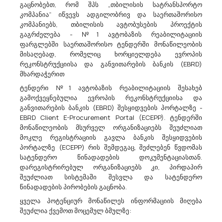
Სსიპ Ცენტრალური Შემსყიდველი Ორგანო Აცხადებს Ბაზრის Კვლევას
გაცნობებთ, რომ შპს „თბილისის სატრანსპორტო
კომპანია“ იწვევს ადგილობრივ და საერთაშორისო
50343000 - ვიდეოაპარატურის შეკეთება და ტექნიკური მომსახურება.
კომპანიებს, თბილისის ავტობუსების პროექტის
გაცნობებთ, რომ ვიდეოსათვალთვალო კამერების მოვლა-
გაგრძელება - №1 ავტობაზის რეაბილიტაციის
პატრონობის მომსახურების სახელმწიფო შესყიდვის მიზნით, სსიპ
ფარგლებში საერთაშორისო ტენდერში მონაწილეობის
ცენტრალური შემსყიდველი ორგანო გეგმავს
მისაღებად, რომელიც ხორციელდება ევროპის
კონსოლიდირებული ტენდერის გამოცხადებას. შესყიდვის
რეკონსტრუქციისა და განვითარების ბანკის (EBRD)
ობიექტია ორი ტიპის ვიდეო-სათვალთვალო კამერების...
მხარდაჭერით
ტენდერი №1 ავტობაზის რეაბილიტაციის შესახებ
გამოქვეყნებულია ევროპის რეკონსტრუქციისა და
04/08/2026
განვითარების ბანკის (EBRD) შესყიდვების პორტალზე -
EBRD Client E-Procurement Portal (ECEPP). ტენდერში
მონაწილეობის მსურველ ორგანიზაციებს შეუძლიათ
მოკლე რეგისტრაციის გავლა ბანკის შესყიდვების
Თერჯოლის N1 Საჯარო Სკოლა Აცხადებს Ბაზრის Კველვას
პორტალზე (ECEPP) რის შემდეგაც, შეძლებენ წვდომას
სატენდერო წინადადების დოკუმენტაციასთან.
79200000 - საბუღალტრო, აუდიტორული და ფისკალური მომსახურებები.
გაცნობებთ ,რომ სსიპ ქალაქ თერჯოლის N1 საჯარო სკოლა
დარეგისტრირებულ ორგანიზაციებს კი, პირდაპირ
საიდენტიფიკაციო კოდი 232001641 მისამართი ქალაქი
შეუძლიათ სისტემაში შესვლა და სატენდერო
თერჯოლა,რუსთაველის ქ. N113, ელექტრონული ფოსტის
წინადადების პირობების გაცნობა.
მისამართი: terjola1@mes.gov.ge ახორციელებს ბაზრისა და
ყველა პოტენციურ მონაწილეს ინფორმაციის მიღება
ბაზარზე არსებული ფასების მოკვლევას მომსა...
შეუძლია ქვემოთ მოცემულ ბმულზე: