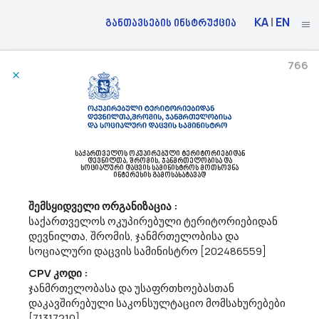
KA
|
EN
განთავსების ინსტრუქცია
766
10/06/2026
Ა(ა)იპ Დედოფლისწყაროს Მუნიციპალიტეტის Კულტურის, Სპორტისა Და
Ახალგაზრდობის Ცენტრი Აცხადებს Ბაზრის Კვლევას
92320000 - ხელონების ობიექტების მართვასთან დაკავშირებული
საქართველოს ოკუპირებული ტერიტორიებიდან
დევნილთა, შრომის, ჯანმრთელობისა და
სოციალური დაცვის სამინისტროს მოთხოვნა
მომსახურებები .
ინტერესის გამოსახატავად
ა(ა)იპ დედოფლისწყაროს მუნიციპალიტეტის კულტურის,
სპორტისა და ახალგაზრდობის ცენტრი ს/კ 428531092
შემსყიდველი ორგანიზაცია :
dedoplistsYth@procurement.gov.geთეატრალურ ,,ბერიკონი “ -
საქართველოს ოკუპირებული ტერიტორიებიდან
სთვის დეკორაციების დამზადება.CPV - 92320000
დევნილთა, შრომის, ჯანმრთელობისა და
სოციალური დაცვის სამინისტრო [202486559]
CPV კოდი :
09/06/2026
ჯანმრთელობასა და უსაფრთხოებასთან
დაკავშირებული საკონსულტაციო მომსახურებები
[71317210]