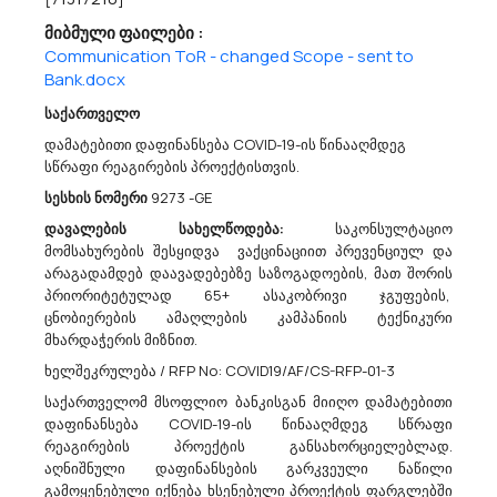
Თერჯოლის N1 Საჯარო Სკოლა Აცხადებს Ბაზრის Კველვას
მიბმული ფაილები :
79200000 - საბუღალტრო, აუდიტორული და ფისკალური მომსახურებები.
Communication ToR - changed Scope - sent to
გაცნობებთ ,რომ სსიპ ქალაქ თერჯოლის N1 საჯარო სკოლა
Bank.docx
საიდენტიფიკაციო კოდი 232001641 მისამართი ქალაქი
საქართველო
თერჯოლა,რუსთაველის ქ. N113, ელექტრონული ფოსტის
მისამართი: terjola1@mes.gov.ge ახორციელებს ბაზრისა და
დამატებითი დაფინანსება COVID-19-ის წინააღმდეგ
ბაზარზე არსებული ფასების მოკვლევას მომსა...
სწრაფი რეაგირების პროექტისთვის.
სესხის ნომერი
9273 -GE
დავალების სახელწოდება:
საკონსულტაციო
03/08/2026
მომსახურების შესყიდვა ვაქცინაციით პრევენციულ და
არაგადამდებ დაავადებებზე საზოგადოების, მათ შორის
პრიორიტეტულად 65+ ასაკობრივი ჯგუფების,
ცნობიერების ამაღლების კამპანიის ტექნიკური
Შპს „თბილისის Სატრანსპორტო Კომპანია“ Აცხადებს Ბაზრის Კვლევას
მხარდაჭერის მიზნით.
42662000 - შესადუღებელი მოწყობილობები.
ხელშეკრულება / RFP No: COVID19/AF/CS-RFP-01-3
შპს „თბილისის სატრანსპორტო კომპანია“ ატარებს ბაზრის
საქართველომ მსოფლიო ბანკისგან მიიღო დამატებითი
კვლევას რელსების შესადუღებელი აგრეგატი К-900 ტიპის ან
დაფინანსება COVID-19-ის წინააღმდეგ სწრაფი
ეკვივალენტურის (CPVკოდი: 42662000) ელექტრონული
რეაგირების პროექტის განსახორციელებლად.
ტენდერის საშუალებით შემდგომი შესყიდვის მიზნით. გთხოვთ,
აღნიშნული დაფინანსების გარკვეული ნაწილი
განიხილოთ ზემოაღნიშნული ბაზრის კ...
გამოყენებული იქნება ხსენებული პროექტის ფარგლებში