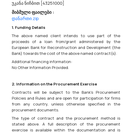
უკანა ნიჩბით [43251000]
მიბმული ფაილები :
Სსიპ Სახელმწიფო Შესყიდვების Სააგენტო Აცხადებს Ბაზრის Კვლევას
დანართი.zip
34300000 - ნაწილები და აქსესუარები სატრანსპორტო საშუალებებისა და
მათი ძრავებისათვის.
1. Funding Details
მოგესალმებით,სსიპ „სახელმწიფო შესყიდვების სააგენტო“
The above named client intends to use part of the
გეგმავს განახორციელოს 2026-2027 წლების განმავლობაში
proceeds of a loan from/grant administered by the
სატრანსპორტო საშუალებების მცირე ტვირთამწეობის
European Bank for Reconstruction and Development (the
საბურავების შესყიდვა კონსოლიდირებული ტენდერების
Bank) towards the cost of the above named contract(s).
საშუალებით. აღნიშნულის ფარგლებში, სააგენტო...
Additional financing information:
No Other Information Provided.
19/05/2026
2. Information on the Procurement Exercise
Contracts will be subject to the Bank's Procurement
Policies and Rules and are open for participation for firms
Ა(ა)იპ Დედოფლისწყაროს Მუნიციპალიტეტის Ჰამლეტ Გონაშვილის Სახელობის
from any country, unless otherwise specified in the
Ქართული Გალობიხა Და Ხალხური Სიმღერის Სკოლა Აცხადებს Ბაზრის Კვლევას
procurement documents.
60100000 - საავტომობილო ტრანსპორტის მომსახურებები.
ა(ა)იპ დედოფლისწყაროს მუნიციპალიტეტის ჰამლეტ
The type of contract and the procurement method is
გონაშვილის სახელობის ქართული გალობიხა და ხალხური
stated above. A full description of the procurement
სიმღერის სკოლა ს/კ 428519524
exercise is available within the documentation and is