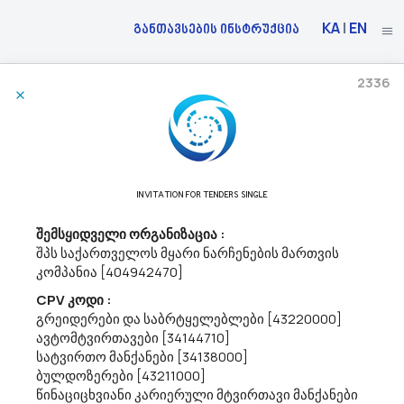
KA
|
EN
განთავსების ინსტრუქცია
2336
01/06/2026
Სსიპ Ოზურგეთის Მუნიციპალიტეტის Სოფელ Მთისპირის Საჯარო Სკოლა Აცხადებს
Ბაზრის Კვლევას
60100000 - საავტომობილო ტრანსპორტის მომსახურებები.
INVITATION FOR TENDERS SINGLE
სსიპ ოზურგეთის მუნიციპალიტეტის სოფელ მთისპირის საჯარო
სკოლა სახელმწიფო შესყიდვების 2026 წლის წლიური გეგმის
შემსყიდველი ორგანიზაცია :
შემუშვება/დამტკიცებისათვის, საჯარო სკოლისათვისს მისაღები
შპს საქართველოს მყარი ნარჩენების მართვის
შესყიდვის ხელშეკრულების პირობების განსაზღვრისათვის,
კომპანია [404942470]
ბაზრისა და ბაზარზე არსებ...
CPV კოდი :
გრეიდერები და საბრტყელებლები [43220000]
ავტომტვირთავები [34144710]
29/05/2026
სატვირთო მანქანები [34138000]
ბულდოზერები [43211000]
წინაციცხვიანი კარიერული მტვირთავი მანქანები