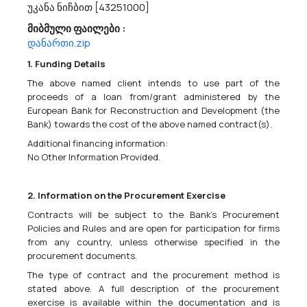
უკანა ნიჩბით [43251000]
Სსიპ Სახელმწიფო Შესყიდვების Სააგენტო Აცხადებს Ბაზრის Კვლევას
მიბმული ფაილები :
18200000 - გარედან ჩასაცმელი ტანსაცმელი ,
18300000 - ტანსაცმელი ,
დანართი.zip
18800000 - ფეხსაცმელი.
1. Funding Details
გაცნობებთ, რომ სსიპ „სახელმწიფო შესყიდვების სააგენტო“
(შემდგომში „სააგენტო“), საქართველოს იუსტიციის სამინისტროს
The above named client intends to use part of the
მმართველობის სფეროში შემავალი სსიპ დანაშაულის
proceeds of a loan from/grant administered by the
პრევენციის, არასაპატიმრო სასჯელთა აღსრულებისა და
European Bank for Reconstruction and Development (the
პრობაციის ეროვნული სააგენტოს საჭი...
Bank) towards the cost of the above named contract(s).
Additional financing information:
No Other Information Provided.
29/05/2026
2. Information on the Procurement Exercise
Contracts will be subject to the Bank's Procurement
Policies and Rules and are open for participation for firms
Ა(ა)იპ Დედოფლისწყაროს Მუნიციპალიტეტის Კულტურის, Სპორტისა Და
Ახალგაზრდობის Ცენტრი Აცხადებს Ბაზრის Კვლევას
from any country, unless otherwise specified in the
92331210 - ბავშვთა გართობის მომსახურებები .
procurement documents.
ა(ა)იპ დედოფლისწყაროს მუნიციპალიტეტის კულტურის,
The type of contract and the procurement method is
სპორტისა და ახალგაზრდობის ცენტრი ს/კ 428531092
stated above. A full description of the procurement
dedoplistsYth@procurement.gov.ge აცხადებს ბაზრის კვლევას
exercise is available within the documentation and is