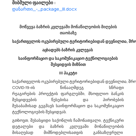
მიბმული ფაილები :
Სსიპ Საქართველოს Მუნიციპალური Განვითარების Ფონდი Აცხადებს Ბაზრის Კვლევას
დანართი_-_package_III.docx
44411300 - პირსაბანი ნიჟარები.
მოგესალმებით, სსიპ საქართველოს მუნიციპალური
განვითარების ფონდი (ს/კ: 206074193) გეგმავს სამზარეულოს
მოწვევა ბაზრის კვლევაში მონაწილეობის მიღების
ნიჟარების (CPV-44411300) შესყიდვას. შესყიდვის პროცედურების
თაობაზე
ჩატარების უზრუნველსაყოფად საჭიროა განისაზღვროს
საქართველოს ოკუპირებული ტერიტორიებიდან დევნილთა, შრომ
სამზარეულოს ნიჟარების სავარაუდო ფ...
აცხადებს ბაზრის კვლევას
საინფორმაციო და საკომუნიკაციო ტექნოლოგიების
შესყიდვის მიზნით
21/03/2023
III პაკეტი
საქართველოს ოკუპირებული ტერიტორიებიდან დევნილთა, შრომ
COVID-19-ის წინააღმდეგ სწრაფი
Სსიპ Საგანმანათლებლო Და Სამეცნიერო Ინფრასტრუქტურის Განვითარების Სააგენტო
რეაგირების პროექტის ფარგლებში, მსოფლიო ბანკის
Აცხადებს Ბაზრის Კვლევას
შესყიდვების წესებისა და პირობების
30100000 - საოფისე მანქანა-დანადგარები, აღჭურვილობა და
შესაბამისად გეგმავს საინფორმაციო და საკომუნიკაციო
საკანცელარიო ნივთები, კომპიუტერების, პრინტერებისა და ავეჯის გარდა.
ტექნოლოგიების შესყიდვას.
გაცნობებთ, რომ სსიპ „საგანმანათლებლო და სამეცნიერო
გთხოვთ, შესასყიდი საქონლის ჩამონათვალი, ტექნიკური
ინფრასტრუქტურის განვითარების სააგენტო“ (ს/ნ:202294980)
დეტალები და ბაზრის კვლევაში მონაწილეობის
ატარებს ფასთა კვლევას პრინტერებისთვის განკუთვნილი
მისაღებად მიმწოდებლისათვის განსაზღვრული
სახარჯი მასალის (კარტრიჯი,დრამი) (CPV კოდი:30100000-