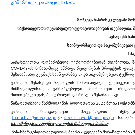
დანართი_-_package_III.docx
სათვალთვალო კამერების...
მოწვევა ბაზრის კვლევაში მო
03/08/2026
28
საქართველოს ოკუპირებული ტერიტორიებიდან დევნილთა, შ
აცხადებს ბა
საინფორმაციო და საკომუნიკაციო 
III პ
სის
Ა(ა)იპ Დედოფლისწყარ
საქართველოს ოკუპირებული ტერიტორიებიდან დევნილთა, შრ
ტო Კომპანია“
Მუნიციპალიტეტის
COVID-19-ის წინააღმდეგ სწრაფი რეაგირების პროექტის ფარგ
აზრის Კვლევას
Კულტურის, Სპორტისა Დ
შესაბამისად გეგმავს საინფორმაციო და საკომუნიკაციო ტექნო
Ახალგაზრდობის Ცენტრ
დუღებელი მოწყობილობები.
Აცხადებს Ბაზრის Კვლე
სატრანსპორტო
გთხოვთ, შესასყიდი საქონლის ჩამონათვალი, ტექნიკური 
44212320 - სხვადასხვა სახის კონსტრ
ბს ბაზრის კვლევას
მიმწოდებლისათვის განსაზღვრული მოთხოვნები იხილოთ
ა(ა)იპ დედოფლისწყაროს
დუღებელი აგრეგატი
მითითებული ფასების ცხრილის ფორმატის შესაბამისად.
მუნიციპალიტეტის კულტურის, სპ
ეკვივალენტურის
წინადადებების წარმოდგენის ბოლო ვადაა 2023 წლის 1 ოქტომ
და ახალგაზრდობის ცენტრი ს/კ
62000) ელექტრონული
გთხოვთ, წინადადებები მოგვაწოდოთ შემ
428531092
ლებით შემდგომი
ttoriashvili@moh.gov.ge
და
khamilakhvari@moh.gov.ge
dedoplistsYth@procurement.gov.
- სათაურით
ით. გთხოვთ, განიხილოთ
საკომუნიკაციო ტექნოლოგიების შესყიდვის მიზნით
აცხადებს ბაზრის
.
აზრის კ...
კვლევას,,დედოფლისწყაროობის
წინასწარ გიხდით მადლობას ბაზრის კვლევაში მონაწილეობის მ