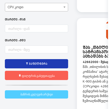
CPV კოდი
თარიღი -დან
თარიღი -მდე
Შპს „თბილი
Სატრანსპორ
Აცხადებს Ბ
42662000 - შესა
გაფილტვრა
შპს „თბილისის 
კომპანია“ ატარე
ფილტრის გასუფთავება
რელსების შესა
К-900 ტიპის ან 
(CPVკოდი: 426
ტენდერის საშუა
ბაზრის კვლევის არქივი
შესყიდვის მიზნ
ზემოაღნიშნული ბ