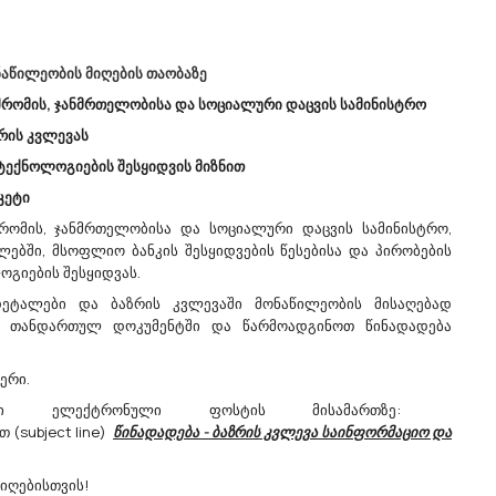
ნაწილეობის მიღების თაობაზე
/07/2026
28/07/2026
რომის, ჯანმრთელობისა და სოციალური დაცვის სამინისტრო
ზრის კვლევას
ტექნოლოგიების შესყიდვის მიზნით
აკეტი
ოს
Ა(ა)იპ Დედოფლისწყაროს
ომის, ჯანმრთელობისა და სოციალური დაცვის სამინისტრო,
Მუნიციპალიტეტის
ლებში, მსოფლიო ბანკის შესყიდვების წესებისა და პირობების
ა
Კულტურის, Სპორტისა Და
ლოგიების შესყიდვას.
ი
Ახალგაზრდობის Ცენტრი
ვას
Აცხადებს Ბაზრის Კვლევას
დეტალები და ბაზრის კვლევაში მონაწილეობის მისაღებად
უქციები.
79952100 - კულტურული ღონისძიებების
 თანდართულ დოკუმენტში და წარმოადგინოთ წინადადება
ორგანიზება.
ორტისა
ა(ა)იპ დედოფლისწყაროს
ბერი.
მუნიციპალიტეტის კულტურის, სპორტისა
დეგი ელექტრონული ფოსტის მისამართზე:
და ახალგაზრდობის ცენტრი ს/კ
ge
 (subject line)
წინადადება - ბაზრის კვლევა საინფორმაციო და
428531092
dedoplistsYth@procurement.gov.ge
“
აცხადებს ბაზრის კვლევასსახალხო
იღებისთვის!