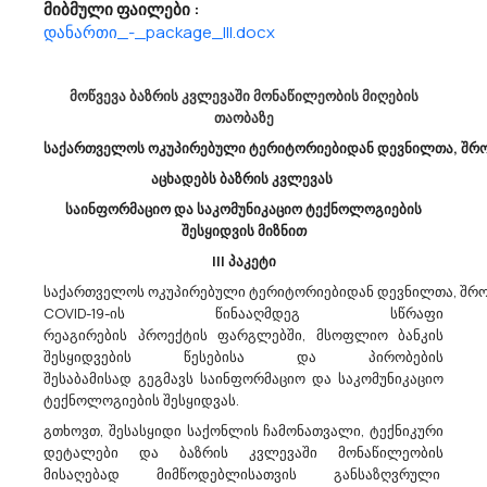
მიბმული ფაილები :
დანართი_-_package_III.docx
Ქალაქ Თბილისის Მუნიციპალიტეტის Მერია Აცხადებს Ბაზრის Კვლევას
45200000 - მთლიანი ან ნაწილობრივი სამშენებლო სამუშაოები და
მოწვევა ბაზრის კვლევაში მონაწილეობის მიღების
სამოქალაქო მშენებლობის სამუშაოები.
თაობაზე
ქალაქ თბილისის მუნიციპალიტეტის მერია (ს/კ 204521794)
საქართველოს ოკუპირებული ტერიტორიებიდან დევნილთა, შრომ
სავარაუდო ღირებულების დადგენის მიზნით, ატარებს ბაზრის
კვლევას, ქალაქ თბილისის მასშტაბით კაბელ-არხების მოწყობისა
აცხადებს ბაზრის კვლევას
და საფეხმავლო სივრცეების ფილებით მოპირკეთების
საინფორმაციო და საკომუნიკაციო ტექნოლოგიების
სამუშაოებზე (CPV – 4520000...
შესყიდვის მიზნით
III პაკეტი
საქართველოს ოკუპირებული ტერიტორიებიდან დევნილთა, შრომ
11/04/2023
COVID-19-ის წინააღმდეგ სწრაფი
რეაგირების პროექტის ფარგლებში, მსოფლიო ბანკის
შესყიდვების წესებისა და პირობების
შესაბამისად გეგმავს საინფორმაციო და საკომუნიკაციო
Სსიპ Კოლეჯი Აისი Აცხადებს Ბაზრის Კვლევას
ტექნოლოგიების შესყიდვას.
71200000 - არქიტექტურული და მასთან დაკავშირებული მომსახურებები.
გთხოვთ, შესასყიდი საქონლის ჩამონათვალი, ტექნიკური
შესყიდვის სავარაუდო ღირებულების დადგენის მიზნით
დეტალები და ბაზრის კვლევაში მონაწილეობის
(სატენდერო წინადადების საერთო და ერთეულის ღირებულების
მისაღებად მიმწოდებლისათვის განსაზღვრული
წარმოდგენა დასაშვებია ლარში (დღგ-ს ჩათვლით)) ატარებს