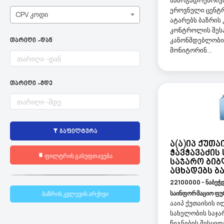
საზოგადოებრივ
ეროვნული ცენტრი
CPV კოდი
ატარებს ბაზრის
კონტროლის შეს
კანონმდებლობი
თარიღი -დან
მონიტორინ...
თარიღი -მდე
გაფილტვრა
Ა(ა)იპ Ქუთაი
Ჭავჭავაძის
ფილტრის გასუფთავება
Საჯარო Ბი
Აცხადებს Ბ
22100000 - ნაბეჭდ
საინფორმაციო ფუ
ბაზრის კვლევის არქივი
ააიპ ქუთაისის ი
სახელობის საჯა
წიგნების შესყიდ