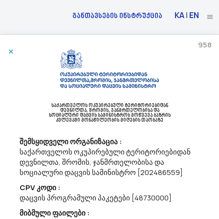
KA
|
EN
განთავსების ინსტრუქცია
958
20/03/2023
Სსიპ Კოლეჯი Აისი Აცხადებს Ბაზრის Კვლევას
71200000 - არქიტექტურული და მასთან დაკავშირებული მომსახურებები.
საქართველოს ოკუპირებული ტერიტორიებიდან
შესყიდვის სავარაუდო ღირებულების დადგენის მიზნით
დევნილთა, შრომის, ჯანმრთელობისა და
სოციალური დაცვის სამინისტროს მოწვევა ბაზრის
(სატენდერო წინადადების საერთო და ერთეულის ღირებულების
კვლევაში მონაწილეობის მიღების თაობაზე
წარმოდგენა დასაშვებია ლარში (დღგ-ს ჩათვლით)) ატარებს
ბაზრის კვლევას. დაინტერესებულ პირებს გთხოვთ, არაუგვიანეს
შემსყიდველი ორგანიზაცია :
2023 წლის 30 მარტისა წარ...
საქართველოს ოკუპირებული ტერიტორიებიდან
დევნილთა, შრომის, ჯანმრთელობისა და
სოციალური დაცვის სამინისტრო [202486559]
20/03/2023
CPV კოდი :
დაცვის პროგრამული პაკეტები [48730000]
მიბმული ფაილები :