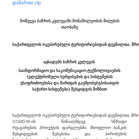
დანართი.zip
Სსიპ Საგანმანათლებლო Და Სამეცნიერო Ინფრასტრუქტურის Განვითარების Სააგენტო
Აცხადებს Ბაზრის Კვლევას
მოწვევა ბაზრის კვლევაში მონაწილეობის მიღების
79800000 - ბეჭდვა და მასთან დაკავშირებული მომსახურებები.
თაობაზე
მოგახსენებთ, რომ სსიპ “საგანმანათლებლო და სამეცნიერო
ინფრასტრუქტურის განვითარების სააგენტო“ (ს/ნ:202294980)
ატარებს ფასთა კვლევას 2021-2022 სასწავლო წლის ოქროსა და
საქართველოს ოკუპირებული ტერიტორიებიდან დევნილთა, შრომ
ვერცხლის მედალოსანთა სერტიფიკატების (CPV კოდი :
79800000 - ბეჭვდა და მასთან...
აცხადებს ბაზრის კვლევას
საინფორმაციო და საკომუნიკაციო ტექნოლოგიების
29/03/2023
(ელექტრონული სერვისების და სისტემების
უსაფრთხოებისა და მართვის გაუმჯობესებისათვის
საჭირო სისტემები) შესყიდვის მიზნით
Გარდაბნის Მუნიციპალიტეტის Მერია Აცხადებს Ბაზრის Კვლევას
80500000 - სატრენინგო მომსახურებები.
საქართველოს ოკუპირებული ტერიტორიებიდან დევნილთა, შრომ
გარდაბნის მუნიციპალიტეტისმერია, ქვემო-ქართლის მხარის
COVID-19-ის წინააღმდეგ სწრაფი
მუნიციპალიტეტებთან (ქვემო
რეაგირების პროექტის ფარგლებში, მსოფლიო ბანკის
ქართლისსახელმწიფოადმინისტრაცია, ბოლნისი, გარდაბნი,
შესყიდვების წესებისა და პირობების
დმანისი, თეთრიწყარო, მარნეული, წალკა) სახელმწიფო