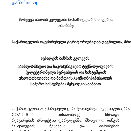
დანართი.zip
Ქალაქ Თბილისის Მუნიციპალიტეტის Მერია Აცხადებს Ბაზრის Კვლევას
45200000 - მთლიანი ან ნაწილობრივი სამშენებლო სამუშაოები და
მოწვევა ბაზრის კვლევაში მონაწილეობის მიღების
თაობაზე
სამოქალაქო მშენებლობის სამუშაოები.
ქალაქ თბილისის მუნიციპალიტეტის მერია (ს/კ 204521794)
სავარაუდო ღირებულების დადგენის მიზნით, ატარებს ბაზრის
საქართველოს ოკუპირებული ტერიტორიებიდან დევნილთა, შრომ
კვლევას, ქალაქ თბილისში, სამგორის რაიონში ბოგდან
ხმელნიცკის ქუჩისა და გარდაბნის გზატკეცილის კვეთიდან
ველისთავის ქუჩისა და გარდაბნი...
აცხადებს ბაზრის კვლევას
საინფორმაციო და საკომუნიკაციო ტექნოლოგიების
(ელექტრონული სერვისების და სისტემების
29/06/2023
უსაფრთხოებისა და მართვის გაუმჯობესებისათვის
საჭირო სისტემები) შესყიდვის მიზნით
Ხელვაჩაურის Მუნიციპალიტეტის Მერია Აცხადებს Ბაზრის Კვლევას
საქართველოს ოკუპირებული ტერიტორიებიდან დევნილთა, შრომ
42900000 - სხვადასხვა ზოგადი და სპეციალური დანიშნულების მანქანა-
COVID-19-ის წინააღმდეგ სწრაფი
დანადგარები.
რეაგირების პროექტის ფარგლებში, მსოფლიო ბანკის
ხელვაჩაურის მუნიციპალიტეტის მერია ატარებს ბაზრის კვლევას
შესყიდვების წესებისა და პირობების
ჰიპოქლორიდის აპარატების შესყიდვაზე თანმდევი