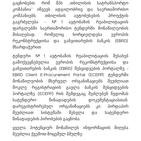
გაცნობებთ, რომ შპს „თბილისის სატრანსპორტო
კომპანია“ იწვევს ადგილობრივ და საერთაშორისო
კომპანიებს, თბილისის ავტობუსების პროექტის
Საქართველოს Სახელმწიფო Უსაფრთხოების Სამსახური Აცხადებს Ბაზრის Კვლევას
გაგრძელება - №1 ავტობაზის რეაბილიტაციის
44300000 - კაბელები, მავთულები და მათთან დაკავშირებული
ფარგლებში საერთაშორისო ტენდერში მონაწილეობის
მისაღებად, რომელიც ხორციელდება ევროპის
მასალები.
საქართველოს სახელმწიფო უსაფრთხოების სამსახური გეგმავს
რეკონსტრუქციისა და განვითარების ბანკის (EBRD)
ხელოვნური ბალახის დეკორატიული ღობის (CPV44300000)
მხარდაჭერით
შესყიდვას. გთხოვთ, თანდართული ტექნიკური მახასიათებლების
ტენდერი №1 ავტობაზის რეაბილიტაციის შესახებ
შესაბამისად წარმოადგინოთ შესყიდვის ობიექტის საერთო
გამოქვეყნებულია ევროპის რეკონსტრუქციისა და
ღირებულება (ერთეულისა და ჯამუ...
განვითარების ბანკის (EBRD) შესყიდვების პორტალზე -
EBRD Client E-Procurement Portal (ECEPP). ტენდერში
მონაწილეობის მსურველ ორგანიზაციებს შეუძლიათ
მოკლე რეგისტრაციის გავლა ბანკის შესყიდვების
20/11/2023
პორტალზე (ECEPP) რის შემდეგაც, შეძლებენ წვდომას
სატენდერო წინადადების დოკუმენტაციასთან.
დარეგისტრირებულ ორგანიზაციებს კი, პირდაპირ
შეუძლიათ სისტემაში შესვლა და სატენდერო
Საქართველოს Სახელმწიფო Უსაფრთხოების Სამსახურის Სასწავლო Ცენტრი
წინადადების პირობების გაცნობა.
Აცხადებს Ბაზრის Კვლევას
39299300 - მინის სარკეები.
ყველა პოტენციურ მონაწილეს ინფორმაციის მიღება
სსიპ - საქართველოს სახელმწიფო უსაფრთხოების სამსახურის
შეუძლია ქვემოთ მოცემულ ბმულზე:
სასწავლო ცენტრი გეგმავს სარკის მონტაჟით (CPV39299300)