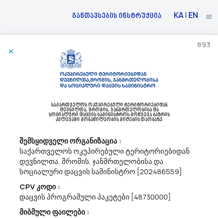
KA
|
EN
განთავსების ინსტრუქცია
893
15/04/2026
Ა(ა)იპ Დედოფლისწყაროს Მუნიციპალიტეტის Კულტურის, Სპორტისა Და
Ახალგაზრდობის Ცენტრი Აცხადებს Ბაზრის Კვლევას
44191100 - ფირფიცარი.
საქართველოს ოკუპირებული ტერიტორიებიდან
დევნილთა, შრომის, ჯანმრთელობისა და
ა(ა)იპ დედოფლისწყაროს მუნიციპალიტეტის კულტურის,
სოციალური დაცვის სამინისტროს მოწვევა ბაზრის
კვლევაში მონაწილეობის მიღების თაობაზე
სპორტისა და ახალგაზრდობის ცენტრი ს/კ 428531092
dedoplistsYth@procurement.gov.ge აცხადებს ბაზრის
შემსყიდველი ორგანიზაცია :
კვლევასCPV- 44191100 ფირფიცარი(ფანერი)
საქართველოს ოკუპირებული ტერიტორიებიდან
დევნილთა, შრომის, ჯანმრთელობისა და
სოციალური დაცვის სამინისტრო [202486559]
14/04/2026
CPV კოდი :
დაცვის პროგრამული პაკეტები [48730000]
მიბმული ფაილები :