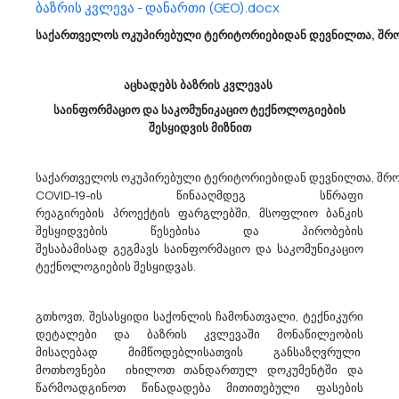
ბაზრის კვლევა - დანართი (GEO).docx
Სსიპ Სურსათის Ეროვნული Სააგენტო Აცხადებს Ბაზრის Კვლევას
33651690 - ვაქცინები ვეტერინარიული მედიცინისათვის.
საქართველოს ოკუპირებული ტერიტორიებიდან დევნილთა, შრომ
სსიპ - სურსათის ეროვნული სააგენტო (ს/კ205142200), უახლოეს
მომავალში გეგმავს, ელექტრონული ტენდერის გამოცხადებას
50,000 დოზა წვრილფეხა პირუტყვის ბრუცელოზის
აცხადებს ბაზრის კვლევას
საწინააღმდეგო ვაქცინის REV1-ს შესყიდვის მიზნით.ბაზრის
საინფორმაციო და საკომუნიკაციო ტექნოლოგიების
კვლევის ობიექტი CPV:33651690 :მო...
შესყიდვის მიზნით
საქართველოს ოკუპირებული ტერიტორიებიდან დევნილთა, შრომ
14/04/2026
COVID-19-ის წინააღმდეგ სწრაფი
რეაგირების პროექტის ფარგლებში, მსოფლიო ბანკის
შესყიდვების წესებისა და პირობების
შესაბამისად გეგმავს საინფორმაციო და საკომუნიკაციო
Ა(ა)იპ Დედოფლისწყაროს Მუნიციპალიტეტის Კულტურის, Სპორტისა Და
ტექნოლოგიების შესყიდვას.
Ახალგაზრდობის Ცენტრი Აცხადებს Ბაზრის Კვლევას
39293200 - ხელოვნური ყვავილები.
ა(ა)იპ დედოფლისწყაროს მუნიციპალიტეტის კულტურის,
გთხოვთ, შესასყიდი საქონლის ჩამონათვალი, ტექნიკური
სპორტისა და ახალგაზრდობის ცენტრი ს/კ 428531092
დეტალები და ბაზრის კვლევაში მონაწილეობის
dedoplistsYth@procurement.gov.ge აცხადებს ბაზრის
მისაღებად მიმწოდებლისათვის განსაზღვრული
კვლევასხელოვნური ყვავილების შეძენაCPV- 39293200
მოთხოვნები იხილოთ თანდართულ დოკუმენტში და
წარმოადგინოთ წინადადება მითითებული ფასების