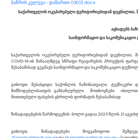
ბაზრის კვლევა - დანართი (GEO).docx
ნოემბრისა წარმოგვიდგი...
საქართველოს ოკუპირებული ტერიტორიებიდან დევნილთა, შ
15/11/2023
აცხადებს ბა
საინფორმაციო და საკომუნიკაციო 
საქართველოს ოკუპირებული ტერიტორიებიდან დევნილთა, შრ
ლისის
Ქალაქ Თბილისის
COVID-19-ის წინააღმდეგ სწრაფი რეაგირების პროექტის ფარგ
ტეტის Მერია
Მუნიციპალიტეტის Მერი
შესაბამისად გეგმავს საინფორმაციო და საკომუნიკაციო ტექნო
აზრის Კვლევას
Აცხადებს Ბაზრის Კვლე
 და ვიდეომომსახურებები.
98300000 - სხვადასხვა მომსახურება
 მუნიციპალიტეტის
გთხოვთ, შესასყიდი საქონლის ჩამონათვალი, ტექნიკური 
ქალაქ თბილისის მუნიციპალიტეტ
21794) სავარაუდო
მიმწოდებლისათვის განსაზღვრული მოთხოვნები იხილოთ
მერია (ს/კ 204521794) სავარაუდ
დგენის მიზნით,
მითითებული ფასების ცხრილის ფორმატის შესაბამისად.
ღირებულების დადგენის მიზნით,
კვლევას, 2024 წლის
ატარებს ბაზრის კვლევას, 2024 
აგეგმილი სხვადასხვა
დაგეგმილი ღონისძიებების
წინადადებების წარმოდგენის ბოლო ვადაა 2023 წლის 21 აგვისტო
რუნველსაყოფად, P2
უზრუნველსაყოფად, ინვენტარით
ით მომსახურების
მომსახურების სახელმწიფო შესყ
იდ...
(CPV 98300000).დაინტერესებუ...
გთხოვთ, წინადადებები მოგვაწოდოთ შემ
ttoriashvili@moh.gov.ge
და
khamilakhvari@moh.gov.ge
- სათაურით