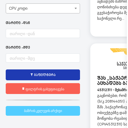
აცხადებს ბაზრი
ღონისძიება დე
CPV კოდი
გვესაჭიროება შე
საქონელი.რე...
თარიღი -დან
თარიღი -მდე
გაფილტვრა
Შპს ,,საქაე
Აცხადებს Ბ
ფილტრის გასუფთავება
45312311 - მეხამრ
გაცნობებთ, რომ 
(ს/კ 208144051)
შპს „საქაერონავ
ბაზრის კვლევის არქივი
ობიექტებზე დამ
მოწყობა-რეაბილ
(CPV45312311) 