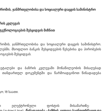
dedoplistsYth@procurement.gov.ge
აცხადებს ბაზრის კვლევასსახალხო
რომის, ჯანმრთელობისა და სოციალური დაცვის სამინისტრო
დღესასწაული ,,დედოფლისწყაროობა“
სამსახურს ესაჭიროება შემდეგი სახის
დეკორაციები.მო...
ზრის კვლევას
ტექნოლოგიების შესყიდვის მიზნით
/07/2026
07/07/2026
ომის, ჯანმრთელობისა და სოციალური დაცვის სამინისტრო,
ლებში, მსოფლიო ბანკის შესყიდვების წესებისა და პირობების
ლოგიების შესყიდვას.
“
Სსიპ Ბათუმის Სახელმწიფო
დეტალები და ბაზრის კვლევაში მონაწილეობის მისაღებად
ვას
Მუსიკალური Ცენტრი
 თანდართულ დოკუმენტში და წარმოადგინოთ წინადადება
Აცხადებს Ბაზრის Კვლევას
რატორები
71242000 - პროექტისა და გეგმის მომზადება,
ხარჯების გამოთვლა.
პს
, 18 საათი.
კვლევის მიზანი: შესყიდვის სავარაუდო
1)
ღირებულების, შესრულების
 კვების
ოპტიმალური ვადებისა და ბაზარზე
დეგი ელექტრონული ფოსტის მისამართზე:
არსებული პოტენციური მიმწოდებლების
ბის
 (subject line)
წინადადება - ბაზრის კვლევა საინფორმაციო და