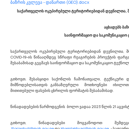
ს კვლევასსახალხო
ბაზრის კვლევა - დანართი (GEO).docx
დოფლისწყაროობისთვის
საქართველოს ოკუპირებული ტერიტორიებიდან დევნილთა, შ
მდეგი სახის სამეურნეო
აცხადებს ბა
საინფორმაციო და საკომუნიკაციო 
07/07/2026
07
საქართველოს ოკუპირებული ტერიტორიებიდან დევნილთა, შრ
COVID-19-ის წინააღმდეგ სწრაფი რეაგირების პროექტის ფარგ
შესაბამისად გეგმავს საინფორმაციო და საკომუნიკაციო ტექნო
რონავიგაცია“
Შპს ,,საქაერონავიგაცია
გთხოვთ, შესასყიდი საქონლის ჩამონათვალი, ტექნიკური 
აზრის Კვლევას
Აცხადებს Ბაზრის Კვლე
მიმწოდებლისათვის განსაზღვრული მოთხოვნები იხილოთ
მითითებული ფასების ცხრილის ფორმატის შესაბამისად.
იდების მონტაჟი.
31100000 - ელექტროძრავები, გენე
შპს ,,საქაერონავიგაცია“
და ტრანსფორმატორები.
 ატარებს ბაზრის კვლევას
მოგესალმებით,გაცნობებთ, რომ შ
წინადადებების წარმოდგენის ბოლო ვადაა 2023 წლის 21 აგვისტო
იგაციის“ კუთვნილ
,,საქაერონავიგაცია“ (ს/ნ20814405
იწების კონტურების
ატარებს ბაზრის კვლევას უწყვეტი
იტაციის სამუშაოების
წყაროების (თანმდევი მონტაჟით)
გთხოვთ, წინადადებები მოგვაწოდოთ შემ
სახელმწიფო შესყიდვის
შესყიდვის სავარაუდო ღირებულე
ttoriashvili@moh.gov.ge
და
khamilakhvari@moh.gov.ge
- სათაურით