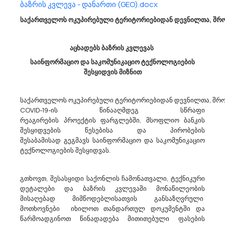
ბაზრის კვლევა - დანართი (GEO).docx
Საქართველოს Ფინანსთა Სამინისტროს Საგამოძიებო Სამსახური Აცხადებს Ბაზრის
Კვლევას
საქართველოს ოკუპირებული ტერიტორიებიდან დევნილთა, შრომ
30125100 - ტონერიანი კარტრიჯები.
საქართველოს ფინანსთა სამინისტროს საგამოძიებო სამსახური
ატარებს ბაზრის კვლევას სხვადასხვა სახის კარტრიჯების (CPV
აცხადებს ბაზრის კვლევას
30125100 - ტონერიანი კარტრიჯები) შესყიდვის სავარაუდო
საინფორმაციო და საკომუნიკაციო ტექნოლოგიების
ღირებულების დადგენის მიზნითდაინტერესებულ პირებს
შესყიდვის მიზნით
გთხოვთ, 2023 წლის 06 დეკემბ...
საქართველოს ოკუპირებული ტერიტორიებიდან დევნილთა, შრომ
COVID-19-ის წინააღმდეგ სწრაფი
30/11/2023
რეაგირების პროექტის ფარგლებში, მსოფლიო ბანკის
შესყიდვების წესებისა და პირობების
შესაბამისად გეგმავს საინფორმაციო და საკომუნიკაციო
ტექნოლოგიების შესყიდვას.
Შპს Ვ. Სანიკიძის Სახელობის Ომის Ვეტერანთა Კლინიკური Ჰოსპიტალი Აცხადებს
Ბაზრის Კვლევას
71600000 - ტექნიკური შემოწმება, ანალიზი და საკონსულტაციო
გთხოვთ, შესასყიდი საქონლის ჩამონათვალი, ტექნიკური
მომსახურებები.
დეტალები და ბაზრის კვლევაში მონაწილეობის
შპს “ვ. სანიკიძის სახელობის ომის ვეტერანთა კლინიკური
მისაღებად მიმწოდებლისათვის განსაზღვრული
ჰოსპიტალი “ (ს/კ 202054908, ელ. ფოსტა: io.arabuli@gmail.com)
მოთხოვნები იხილოთ თანდართულ დოკუმენტში და
ახორციელებს ბაზრის კვლევას ტექნიკური შემოწმება, ანალიზი
წარმოადგინოთ წინადადება მითითებული ფასების