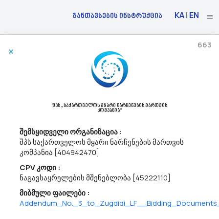
KA
|
EN
განთავსების ინსტრუქცია
663
20/03/2023
Სსიპ Საგანმანათლებლო Და Სამეცნიერო Ინფრასტრუქტურის Განვითარების Სააგენტო
Აცხადებს Ბაზრის Კვლევას
45200000 - მთლიანი ან ნაწილობრივი სამშენებლო სამუშაოები და
შპს „საქართველოს მყარი ნარჩენების მართვის
კომპანია“
სამოქალაქო მშენებლობის სამუშაოები.
გაცნობებთ, რომ სსიპ ,,საგანმანათლებლო და სამეცნიერო
შემსყიდველი ორგანიზაცია :
ინფრასტრუქტურის განვითარების სააგენტო’’-ს (ს/ნ:202294980)
შპს საქართველოს მყარი ნარჩენების მართვის
მიერ დაგეგმილია ივანე ჯავახიშვილის სახელობის თბილისის
კომპანია [404942470]
სახელმწიფო უნივერსიტეტის მედიისა და ტელეხელოვნების
კოლეჯის მშენებლობა (CPV კ...
CPV კოდი :
ნაგავსაყრელების მშენებლობა [45222110]
მიბმული ფაილები :
20/03/2023
Addendum_No._3_to_Zugdidi_LF__Bidding_Documents_