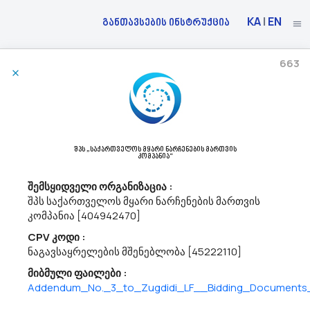
KA
|
EN
განთავსების ინსტრუქცია
663
23/07/2026
Ა(ა)იპ Დედოფლისწყაროს Მუნიციპალიტეტის Კულტურის, Სპორტისა Და
Ახალგაზრდობის Ცენტრი Აცხადებს Ბაზრის Კვლევას
18233000 - შორტები,
18330000 - ტენისურები და მაისურები.
შპს „საქართველოს მყარი ნარჩენების მართვის
კომპანია“
ა(ა)იპ დედოფლისწყაროს მუნიციპალიტეტის კულტურის,
სპორტისა და ახალგაზრდობის ცენტრი ს/კ 428531092
შემსყიდველი ორგანიზაცია :
dedoplistsYth@procurement.gov.ge აცხადებს ბაზრის
შპს საქართველოს მყარი ნარჩენების მართვის
კვლევასრაოდენობა - 4 კომპლექტი.CPV 18233000 - შორტებიCPV
კომპანია [404942470]
18330000-მაისურები
CPV კოდი :
ნაგავსაყრელების მშენებლობა [45222110]
23/07/2026
მიბმული ფაილები :
Addendum_No._3_to_Zugdidi_LF__Bidding_Documents_