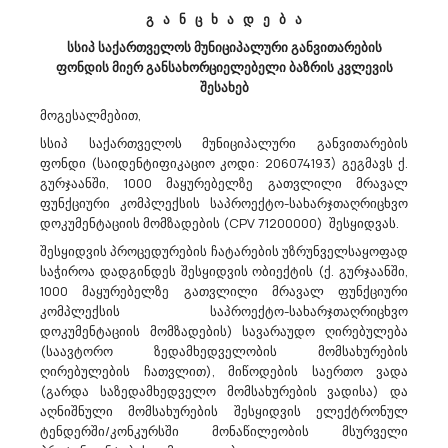
Შპს „თბილისის Სატრანსპორტო Კომპანია“ Აცხადებს Ბაზრის Კვლევას
გ ა ნ ც ხ ა დ ე ბ ა
45233200 - გზების საფართან დაკავშირებული სხვადასხვა სახის
სსიპ საქართველოს მუნიციპალური განვითარების
სამუშაოები.
ფონდის მიერ განსახორციელებელი ბაზრის კვლევის
შპს „თბილისის სატრანსპორტო კომპანია“ ატარებს ბაზრის
შესახებ
კვლევას მე-2 ავტობაზაში დაზიანებული ბეტონის საფარის
მოგესალმებით,
აღდგენის და №3 ავტობაზის ტერიტორიაზე დაზიანებული
სსიპ საქართველოს მუნიციპალური განვითარების
საფარის ორმოული შეკეთების სამუშაოების (CPVკოდი:
ფონდი
(საიდენტიფიკაციო კოდი:
206074193)
გეგმავს
ქ.
45233200) ელექტრონული ტენდერის საშუალებ...
გურჯაანში, 1000 მაყურებელზე გათვლილი მრავალ
ფუნქციური კომპლექსის საპროექტო-სახარჯთაღრიცხვო
დოკუმენტაციის მომზადების (CPV 71200000)
შესყიდვას.
21/05/2026
შესყიდვის პროცედურების ჩატარების უზრუნველსაყოფად
საჭიროა დადგინდეს შესყიდვის ობიექტის (ქ. გურჯაანში,
1000 მაყურებელზე გათვლილი მრავალ ფუნქციური
კომპლექსის საპროექტო-სახარჯთაღრიცხვო
Სსიპ Სახელმწიფო Შესყიდვების Სააგენტო Აცხადებს Ბაზრის Კვლევას
დოკუმენტაციის მომზადების) სავარაუდო ღირებულება
39160000 - სასკოლო ავეჯი.
(საავტორო ზედამხედველობის მომსახურების
მოგესალმებით,გაცნობებთ, რომ საქართველოს საჯარო
ღირებულების ჩათვლით), მიწოდების საერთო ვადა
სკოლებისთვის განკუთვნილი სასკოლო მერხისა და სკამის
(გარდა საზედამხედველო მომსახურების ვადისა) და
სახელმწიფო შესყიდვის მიზნით, იგეგმება კონსოლიდირებული
აღნიშნული მომსახურების შესყიდვის ელექტრონულ
ტენდერ(ებ)ის გამოცხადება, ჯამში - 67 000 (სამოცდაშვიდი
ტენდერში/კონკურსში მონაწილეობის მსურველი