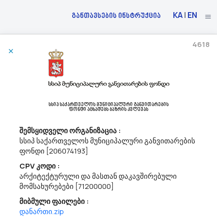
KA
|
EN
განთავსების ინსტრუქცია
4618
13/05/2026
Სსიპ Სახელმწიფო Შესყიდვების Სააგენტო Აცხადებს Ბაზრის Კვლევას
03100000 - სოფლის მეურნეობისა და ბაღჩეული პროდუქტები .
სსიპ საქართველოს მუნიციპალური განვითარების
მოგესალმებით,გაცნობებთ, რომ სსიპ „სახელმწიფო შესყიდვების
ფონდი აცხადებს ბაზრის კვლევას
სააგენტო“ გეგმავს განახორციელოს 2026 წლის განმავლობაში
ძალოვანი სტრუქტურებისთვის საჭირო ქათმის კვერცხის
შემსყიდველი ორგანიზაცია :
შესყიდვა, კონსოლიდირებული ტენდერის საშუალებით.
სსიპ საქართველოს მუნიციპალური განვითარების
აღნიშნულის ფარგლებში, სააგენტო ა...
ფონდი [206074193]
CPV კოდი :
არქიტექტურული და მასთან დაკავშირებული
08/05/2026
მომსახურებები [71200000]
მიბმული ფაილები :
დანართი.zip