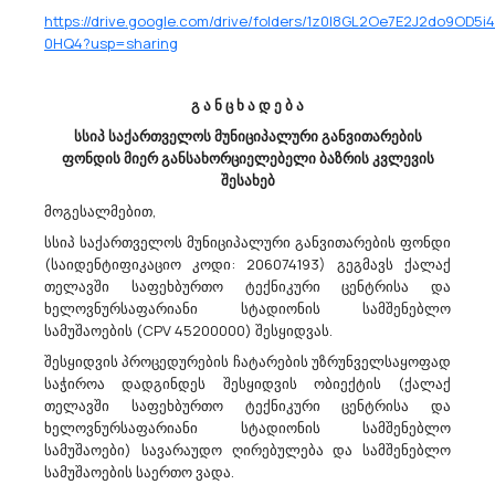
https://drive.google.com/drive/folders/1z0l8GL2Oe7E2J2do9OD5
Გარდაბნის Მუნიციპალიტეტის Მერია Აცხადებს Ბაზრის Კვლევას
0HQ4?usp=sharing
80500000 - სატრენინგო მომსახურებები.
გარდაბნის მუნიციპალიტეტისმერია, ქვემო-ქართლის მხარის
მუნიციპალიტეტებთან (ქვემო
გ ა ნ ც ხ ა დ ე ბ ა
ქართლისსახელმწიფოადმინისტრაცია, ბოლნისი, გარდაბნი,
სსიპ საქართველოს მუნიციპალური განვითარების
დმანისი, თეთრიწყარო, მარნეული, წალკა) სახელმწიფო
ფონდის მიერ განსახორციელებელი ბაზრის კვლევის
შესყიდვის ერთობლივად განხორციელების შესახებ
შესახებ
გაფორმებული შეთან...
მოგესალმებით,
სსიპ საქართველოს მუნიციპალური განვითარების ფონდი
(საიდენტიფიკაციო კოდი: 206074193) გეგმავს ქალაქ
29/03/2023
თელავში საფეხბურთო ტექნიკური ცენტრისა და
ხელოვნურსაფარიანი სტადიონის სამშენებლო
სამუშაოების (CPV 45200000) შესყიდვას.
შესყიდვის პროცედურების ჩატარების უზრუნველსაყოფად
Ქალაქ Თბილისის Მუნიციპალიტეტის Მერია Აცხადებს Ბაზრის Კვლევას
საჭიროა დადგინდეს შესყიდვის ობიექტის (ქალაქ
92300000 - გასართობი მომსახურებები .
თელავში საფეხბურთო ტექნიკური ცენტრისა და
ქალაქ თბილისის მუნიციპალიტეტის მერია (ს/კ 204521794)
ხელოვნურსაფარიანი სტადიონის სამშენებლო
სავარაუდო ღირებულების დადგენის მიზნით, ატარებს ბაზრის
სამუშაოები) სავარაუდო ღირებულება და სამშენებლო
კვლევას, 9 აპრილის სახელობის ბაღში, გიორგი ჭანტურიას
სამუშაოების საერთო ვადა.
არქიტექტურულ-მხატვრული კომპოზიციისა (ბიუსტი) და მისი