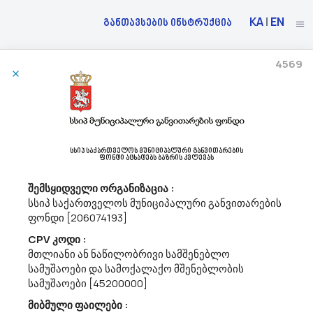
KA
|
EN
განთავსების ინსტრუქცია
4569
15/04/2026
Ა(ა)იპ Დედოფლისწყაროს Მუნიციპალიტეტის Კულტურის, Სპორტისა Და
Ახალგაზრდობის Ცენტრი Აცხადებს Ბაზრის Კვლევას
44191100 - ფირფიცარი.
სსიპ საქართველოს მუნიციპალური განვითარების
ფონდი აცხადებს ბაზრის კვლევას
ა(ა)იპ დედოფლისწყაროს მუნიციპალიტეტის კულტურის,
სპორტისა და ახალგაზრდობის ცენტრი ს/კ 428531092
შემსყიდველი ორგანიზაცია :
dedoplistsYth@procurement.gov.ge აცხადებს ბაზრის
სსიპ საქართველოს მუნიციპალური განვითარების
კვლევასCPV- 44191100 ფირფიცარი(ფანერი)
ფონდი [206074193]
CPV კოდი :
მთლიანი ან ნაწილობრივი სამშენებლო
14/04/2026
სამუშაოები და სამოქალაქო მშენებლობის
სამუშაოები [45200000]
მიბმული ფაილები :