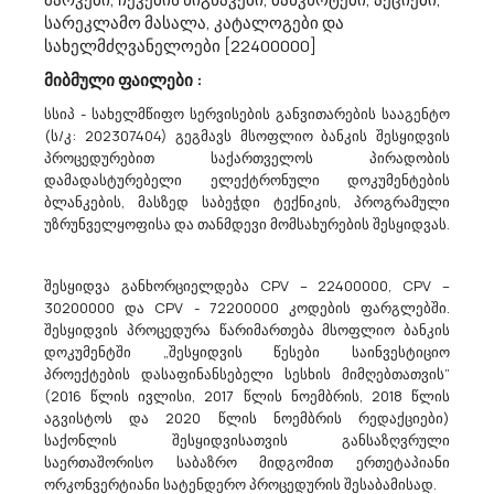
Შპს „თბილისის Სატრანსპორტო Კომპანია“ Აცხადებს Ბაზრის Კვლევას
სარეკლამო მასალა, კატალოგები და
სახელმძღვანელოები [22400000]
45233200 - გზების საფართან დაკავშირებული სხვადასხვა სახის
სამუშაოები.
მიბმული ფაილები :
შპს „თბილისის სატრანსპორტო კომპანია“ ატარებს ბაზრის
სსიპ - სახელმწიფო სერვისების განვითარების სააგენტო
კვლევას მე-2 ავტობაზაში დაზიანებული ბეტონის საფარის
(ს/კ: 202307404) გეგმავს მსოფლიო ბანკის შესყიდვის
აღდგენის და №3 ავტობაზის ტერიტორიაზე დაზიანებული
პროცედურებით საქართველოს პირადობის
საფარის ორმოული შეკეთების სამუშაოების (CPVკოდი:
დამადასტურებელი ელექტრონული დოკუმენტების
45233200) ელექტრონული ტენდერის საშუალებ...
ბლანკების, მასზედ საბეჭდი ტექნიკის, პროგრამული
უზრუნველყოფისა და თანმდევი მომსახურების შესყიდვას.
21/05/2026
შესყიდვა განხორციელდება CPV – 22400000, CPV –
30200000 და CPV - 72200000 კოდების ფარგლებში.
შესყიდვის პროცედურა წარიმართება მსოფლიო ბანკის
დოკუმენტში „შესყიდვის წესები საინვესტიციო
Სსიპ Სახელმწიფო Შესყიდვების Სააგენტო Აცხადებს Ბაზრის Კვლევას
პროექტების დასაფინანსებელი სესხის მიმღებთათვის”
39160000 - სასკოლო ავეჯი.
(2016 წლის ივლისი, 2017 წლის ნოემბრის, 2018 წლის
მოგესალმებით,გაცნობებთ, რომ საქართველოს საჯარო
აგვისტოს და 2020 წლის ნოემბრის რედაქციები)
სკოლებისთვის განკუთვნილი სასკოლო მერხისა და სკამის
საქონლის შესყიდვისათვის განსაზღვრული
სახელმწიფო შესყიდვის მიზნით, იგეგმება კონსოლიდირებული
საერთაშორისო საბაზრო მიდგომით ერთეტაპიანი
ტენდერ(ებ)ის გამოცხადება, ჯამში - 67 000 (სამოცდაშვიდი
ორკონვერტიანი სატენდერო პროცედურის შესაბამისად.