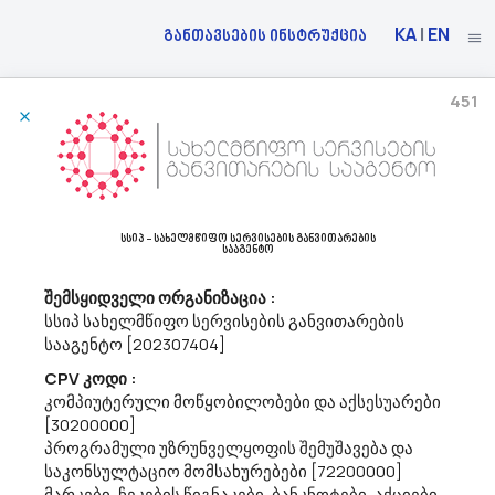
KA
|
EN
განთავსების ინსტრუქცია
451
21/04/2023
Საქართველოს Ეროვნული Ბანკი Აცხადებს Ბაზრის Კვლევას
30237280 - ენერგომომარაგების აქსესუარები.
სსიპ - სახელმწიფო სერვისების განვითარების
საქართველოს ეროვნული ბანკი (შემდგომში - სებ) გეგმავს
სააგენტო
უწყვეტი კვების წყაროების სახელმწიფო შესყიდვას (CPV კოდი -
30237280).გთხოვთ, თანდართული ტექნიკური დავალების და
შემსყიდველი ორგანიზაცია :
ფასების ცხრილის შესაბამისად წარმოადგინოთ თქვენი
სსიპ სახელმწიფო სერვისების განვითარების
წინადადება. წინადადებების წარ...
სააგენტო [202307404]
CPV კოდი :
კომპიუტერული მოწყობილობები და აქსესუარები
21/04/2023
[30200000]
პროგრამული უზრუნველყოფის შემუშავება და
საკონსულტაციო მომსახურებები [72200000]
მარკები, ჩეკების წიგნაკები, ბანკნოტები, აქციები,