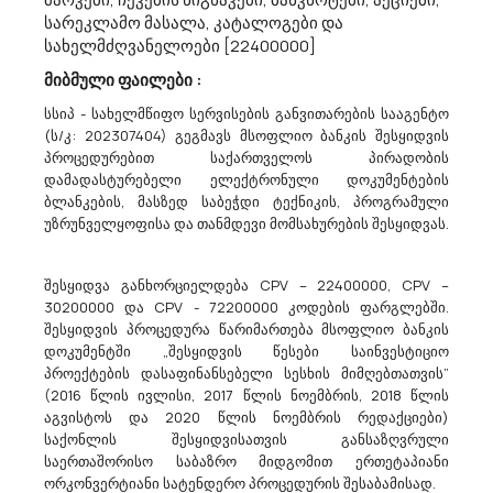
სარეკლამო მასალა, კატალოგები და
სახელმძღვანელოები [22400000]
Ა(ა)იპ Ქუთაისის Ი. Ჭავჭავაძის Სახელობის Საჯარო Ბიბლიოთეკა Აცხადებს Ბაზრის
Კვლევას
მიბმული ფაილები :
22100000 - ნაბეჭდი წიგნები, ბროშურები და საინფორმაციო ფურცლები.
ააიპ ქუთაისის ილია ჭავჭავაძის სახელობის საჯარო ბიბლიოთეკა
სსიპ - სახელმწიფო სერვისების განვითარების სააგენტო
გეგმავს წიგნების შესყიდვის მიზნით ტენდერის გამოცხადებას.
(ს/კ: 202307404) გეგმავს მსოფლიო ბანკის შესყიდვის
ტენდერის სავარაუდო ღირებულების
პროცედურებით საქართველოს პირადობის
დადგენისათვისდაინტერესებულ პირებს ვთხოვთ, არაუგვიანეს
დამადასტურებელი ელექტრონული დოკუმენტების
2024 წლის 28 ივნისისსა წარმოგვიდგინოთ თქ...
ბლანკების, მასზედ საბეჭდი ტექნიკის, პროგრამული
უზრუნველყოფისა და თანმდევი მომსახურების შესყიდვას.
18/06/2024
შესყიდვა განხორციელდება CPV – 22400000, CPV –
30200000 და CPV - 72200000 კოდების ფარგლებში.
შესყიდვის პროცედურა წარიმართება მსოფლიო ბანკის
დოკუმენტში „შესყიდვის წესები საინვესტიციო
Შპს Ბათუმის Ავტოტრანსპორტი Აცხადებს Ბაზრის Კვლევას
პროექტების დასაფინანსებელი სესხის მიმღებთათვის”
(2016 წლის ივლისი, 2017 წლის ნოემბრის, 2018 წლის
44300000 - კაბელები, მავთულები და მათთან დაკავშირებული
აგვისტოს და 2020 წლის ნოემბრის რედაქციები)
მასალები.
საქონლის შესყიდვისათვის განსაზღვრული
შპს „ბათუმის ავტოტრანსპორტი“ (ს/კ 245445200) სავარაუდო
საერთაშორისო საბაზრო მიდგომით ერთეტაპიანი
ღირებულების დადგენის მიზნით (წინადადების საერთო და
ორკონვერტიანი სატენდერო პროცედურის შესაბამისად.
ერთეულის ღირებულების წარმოდგენა დასაშვებია ლარში (დღგ-