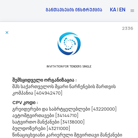
KA
|
EN
განთავსების ინსტრუქცია
2336
16/05/2023
Სსიპ Საზოგადოებრივი Მაუწყებელი Აცხადებს Ბაზრის Კვლევას
48451000 - საწარმოო რესურსების დაგეგმვის პროგრამული პაკეტები.
INVITATION FOR TENDERS SINGLE
სსიპ „საზოგადოებრივი მაუწყებლი“ საწარმოო რესურსების
მართვის სისტემის სახელმწიფო შესყიდვასთან დაკავშირებით
შემსყიდველი ორგანიზაცია :
ატარებს ფასთა კვლევას შემდგომში შესყიდვის ობიექტის
შპს საქართველოს მყარი ნარჩენების მართვის
სავარაუდო, საორიენტაციო ღირებულების განსასაზღვრად.
კომპანია [404942470]
შესყიდვის ობიექტის ტექნიკური დავ...
CPV კოდი :
გრეიდერები და საბრტყელებლები [43220000]
ავტომტვირთავები [34144710]
16/05/2023
სატვირთო მანქანები [34138000]
ბულდოზერები [43211000]
წინაციცხვიანი კარიერული მტვირთავი მანქანები