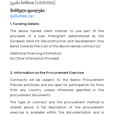
უკანა ნიჩბით [43251000]
Სსიპ - Თბილისის Ტრანსპორტისა Და Ურბანული Განვითარების Სააგენტო Აცხადებს
Ბაზრის Კვლევას
მიბმული ფაილები :
30200000 - კომპიუტერული მოწყობილობები და აქსესუარები .
დანართი.zip
„სსიპ – თბილისის ტრანსპორტისა და ურბანული განვითარების
სააგენტო“ ატარებს ბაზრის კვლევასპერსონალური
1. Funding Details
კომპიუტერების (კონსოლიდირებული ტენდერისგან
The above named client intends to use part of the
განსხვავებული მონაცემებით), პროცესორების, მონიტორების,
proceeds of a loan from/grant administered by the
კლავიატურის, მაუსისა და უწყვეტი წყაროს შეს...
European Bank for Reconstruction and Development (the
Bank) towards the cost of the above named contract(s).
Additional financing information:
16/05/2023
No Other Information Provided.
2. Information on the Procurement Exercise
Ა(ა)იპ Ქუთაისის Ი. Ჭავჭავაძის Სახელობის Საჯარო Ბიბლიოთეკა Აცხადებს Ბაზრის
Contracts will be subject to the Bank's Procurement
Კვლევას
Policies and Rules and are open for participation for firms
22100000 - ნაბეჭდი წიგნები, ბროშურები და საინფორმაციო ფურცლები.
from any country, unless otherwise specified in the
ააიპ ქუთაისის ილია ჭავჭავაძის სახელობის საჯარო ბიბლიოთეკა
procurement documents.
გეგმავს წიგნების შესყიდვის მიზნით ტენდერის გამოცხადებას.
The type of contract and the procurement method is
ტენდერის სავარაუდო ღირებულების
stated above. A full description of the procurement
დადგენისათვის.დაინტერესებულ პირებს ვთხოვთ, არაუგვიანეს
exercise is available within the documentation and is
2023 წლის 22 მაისისა წარმოგვიდგინოთ თქ...