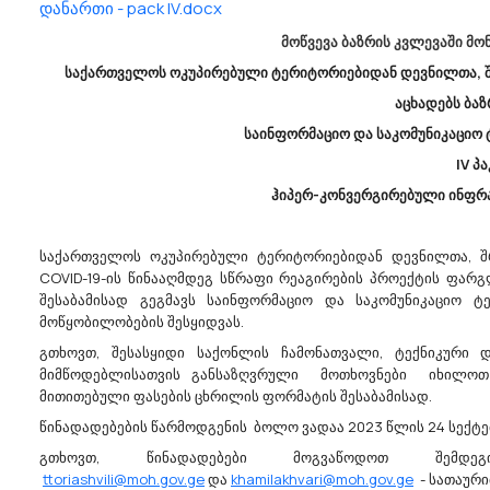
ნე ჯავახიშვილის
დანართი - pack IV.docx
ფასთა კვლევას საჯარო სკოლები
ლისის სახელმწიფო
პორტაბელური კომპიუტერებისა 
მოწვევა ბაზრის კვლევაში მო
მედიისა და
კოდი : 30200000 - კომპიუტერულ
ს კოლეჯის მშენებლობა
საქართველოს ოკუპირებული ტერიტორიებიდან დევნილთა, შ
მოწყობილობები და აქსესუარები..
აცხადებს ბა
საინფორმაციო და საკომუნიკაციო 
IV პ
20/03/2023
20
ჰიპერ-კონვერგირებული ინფრ
საქართველოს ოკუპირებული ტერიტორიებიდან დევნილთა, შრ
COVID-19-ის წინააღმდეგ სწრაფი რეაგირების პროექტის ფარგ
რონავიგაცია“
Სსიპ Კოლეჯი Აისი Აცხა
შესაბამისად გეგმავს საინფორმაციო და საკომუნიკაციო ტ
აზრის Კვლევას
Ბაზრის Კვლევას
მოწყობილობების შესყიდვას.
რები.
71200000 - არქიტექტურული და მასთ
გთხოვთ, შესასყიდი საქონლის ჩამონათვალი, ტექნიკური 
აცნობებთ, რომ შპს
დაკავშირებული მომსახურებები.
მიმწოდებლისათვის განსაზღვრული მოთხოვნები იხილოთ
ა" (ს/კ: 208144051)
შესყიდვის სავარაუდო ღირებულე
მითითებული ფასების ცხრილის ფორმატის შესაბამისად.
 კვლევას, სერვერული
დადგენის მიზნით (სატენდერო
წინადადებების წარმოდგენის ბოლო ვადაა 2023 წლის 24 სექტე
ს (კლასიფიკატორის
წინადადების საერთო და ერთეუ
 სავარაუდო
ღირებულების წარმოდგენა დასაშ
გთხოვთ, წინადადებები მოგვაწოდოთ შემ
ადგენის
ლარში (დღგ-ს ჩათვლით)) ატარე
ttoriashvili@moh.gov.ge
და
khamilakhvari@moh.gov.ge
- სათაურით