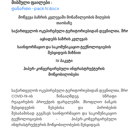
მიბმული ფაილები :
Შპს ,,საქაერონავიგაცია“ Აცხადებს Ბაზრის Კვლევას
დანართი - pack IV.docx
45400000 - შენობის დასრულების სამუშაოები.
მოწვევა ბაზრის კვლევაში მონაწილეობის მიღების
გაცნობებთ, რომ შპს ,,საქაერონავიგაცია“ (ს/კ 208144051) ატარებს
თაობაზე
ბაზრის კვლევას შპს „საქაერონავიგაციის“ კუთვნილ ობიექტებზე
სამშენებლო-სარემონტო სამუშაოების (CPV45400000)
საქართველოს ოკუპირებული ტერიტორიებიდან დევნილთა, შრომ
სახელმწიფო შესყიდვის სავარაუდო ღირებულების დადგენის
აცხადებს ბაზრის კვლევას
მიზნით.გთხოვთ, ი...
საინფორმაციო და საკომუნიკაციო ტექნოლოგიების
შესყიდვის მიზნით
IV პაკეტი
31/03/2026
ჰიპერ-კონვერგირებული ინფრასტრუქტურის
მოწყობილობები
Შპს „თბილისის Სატრანსპორტო Კომპანია“ Აცხადებს Ბაზრის Კვლევას
საქართველოს ოკუპირებული ტერიტორიებიდან დევნილთა, შრომ
09100000 - საწვავი.
COVID-19-ის წინააღმდეგ სწრაფი
შპს „თბილისის სატრანსპორტო კომპანია“ ატარებს ბაზრის
რეაგირების პროექტის ფარგლებში, მსოფლიო ბანკის
კვლევას დიზელის საწვავის მინარევის (ADBLUE) (CPVკოდი:
შესყიდვების წესებისა და პირობების
09100000) ელექტრონული ტენდერის საშუალებით შემდგომი
შესაბამისად გეგმავს საინფორმაციო და საკომუნიკაციო
შესყიდვის მიზნით. გთხოვთ, განიხილოთ ზემოაღნიშნული ბაზრის
ტექნოლოგიების - ჰიპერ-კონვერგირებული
კვლევის დოკუმენტაცია და წა...
ინფრასტრუქტურის მოწყობილობების შესყიდვას.