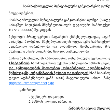
 წარმოგვ...
სსიპ საქართველოს მუნიციპალური განვითარების ფონდ
მოგესალმებით,
სსიპ საქართველოს მუნიციპალური განვითარების ფონდი (საიდე
საბავშვო ბაღ(ებ)ის მშენებლობისთვის დეტალური საპროექტო
(CPV-71200000) შესყიდვას.
07/08/2026
06
შესყიდვის პროცედურების ჩატარების უზრუნველსაყოფად საჭი
საბავშვო ბაღ(ებ)ის მშენებლობისთვის დეტალური საპროექტო
სავარაუდო ღირებულება და აღნიშნული მომსახურების შე
მსურველი პრეტენდენტების ზოგადი გამოცდილება.
დოფლისწყაროს
Სსიპ - Შოთა Რუსთაველ
ზემოთ აღნიშნულიდან გამომდინარე, თანდართული ტექნიკური 
იტეტის
Სახელობის Ქალაქ Ხაშუ
1 სექტემბერს
, წარმოადგინოთ თქვენი წინადადება ბაზრის კვლე
Სპორტისა Და
#9 Საჯარო Აცხადებს Ბ
და გამოცდილების მითითებით, ორგანიზაციის ხელმძღვანელ
ობის Ცენტრი
Კვლევას
შემთხვევაში, ორგანიზაციის ბეჭდით და თარიღით)
სსიპ საქართვ
აზრის Კვლევას
45442180 - სარემონტო სამუშაოები.
დავით აღმაშენებლის გამზ. N150) მატერიალური სახით (ნაბე
აჟის სამუშაოები.
სსიპ - შოთა რუსთაველის სახელო
gogprocurement@mdf.org.ge
.
ისწყაროს
ქალაქ ხაშურის №9 საჯარო სკოლ
ს კულტურის, სპორტისა
დანართები:
სასწავლო კორპუსში სარემონტო
ის ცენტრი ს/კ
სამუშაოები. (300 კვ/მ. ფართობის
1. ტექნიკური დავალება;
კედლების შეფითხვა და შეღებვა. 1
2. ბაზრის კვლევის ცხრილი.
rocurement.gov.ge
მ. ფართობის იატაკზე ძველი ლამ
წინასწარ გიხდით მადლო
ს კვლევას
აღება და ახლის დაგება.)...