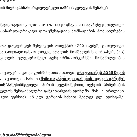
კვლევას,,დედოფლისწყაროობა“-ის
ღონისძიებისათვის დროშების
ის მიერ განსახორციელებელი ბაზრის კვლევის შესახებ
დემონტაჟი CPV 45111300
ნტიფიკაციო კოდი: 206074193) გეგმავს 200 ბავშვზე გათვლილი
სახარჯთაღრიცხვო დოკუმენტაციის მომზადების მომსახურების
/08/2026
05/08/2026
როა დადგინდეს შესყიდვის ობიექტის (200 ბავშვზე გათვლილი
სახარჯთაღრიცხვო დოკუმენტაციის მომზადების მომსახურების)
სყიდვის ელექტრონულ ტენდერში/კონკურსში მონაწილეობის
ის
Სსიპ Ცენტრალური
დავალების გათვალისწინებით გთხოვთ,
არაუგვიანეს 2025 წლის
რის
Შემსყიდველი Ორგანო
ვის ცხრილის სახით
(შემოთავაზებული ფასების (დღგ-ს გარეშე)
აზრის
Აცხადებს Ბაზრის Კვლევას
ის/პასუხისმგებელი პირის ხელმოწერით, ბეჭდის არსებობის
50343000 - ვიდეოაპარატურის შეკეთება და
ელოს მუნიციპალური განვითარების ფონდში (მის.: ქ. თბილისი,
ტექნიკური მომსახურება.
ჭდი ვერსია), ან ელ. ვერსიის სახით, შემდეგ ელ. ფოსტაზე:
ბის
გაცნობებთ, რომ ვიდეოსათვალთვალო
ის
კამერების მოვლა-პატრონობის
მომსახურების სახელმწიფო შესყიდვის
მიზნით, სსიპ ცენტრალური შემსყიდველი
44 კვ./
ორგანო გეგმავს კონსოლიდირებული
ინატის
ტენდერის გამოცხადებას. შესყიდვის
ბას თანამშრომლობისთვის