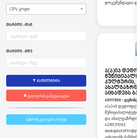
დოკუმენტაცია და
CPV კოდი
თარიღი -დან
თარიღი -მდე
Ა(ა)იპ Დე
Მუნიციპალ
Კულტურის, 
გაფილტვრა
Ახალგაზრდ
Აცხადებს Ბ
ფილტრის გასუფთავება
45111300 - დემონტ
ა(ა)იპ დედოფლ
მუნიციპალიტეტი
და ახალგაზრდობ
ბაზრის კვლევის არქივი
428531092
dedoplistsYth@p
აცხადებს ბაზრი